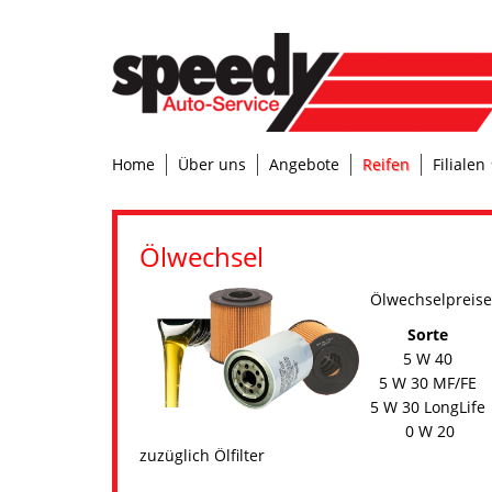
Home
Über uns
Angebote
Reifen
Filialen
Ölwechsel
Ölwechselpreise
Sorte
5 W 40
5 W 30 MF/FE
5 W 30 LongLife
0 W 20
zuzüglich Ölfilter