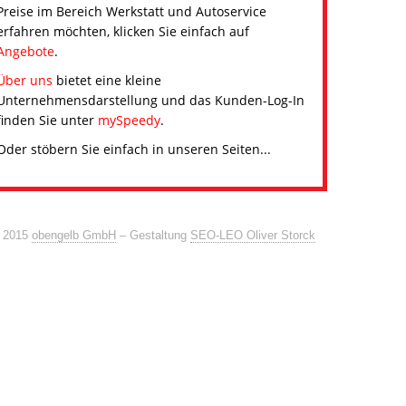
Preise im Bereich Werkstatt und Autoservice
erfahren möchten, klicken Sie einfach auf
Angebote
.
Über uns
bietet eine kleine
Unternehmensdarstellung und das Kunden-Log-In
finden Sie unter
mySpeedy
.
Oder stöbern Sie einfach in unseren Seiten...
 2015
obengelb GmbH
– Gestaltung
SEO-LEO Oliver Storck